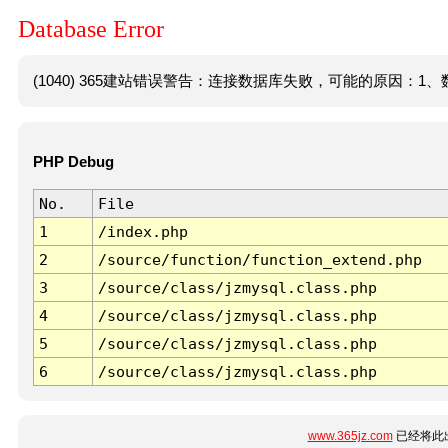
Database Error
(1040) 365建站错误警告：连接数据库失败，可能的原因：1、数
PHP Debug
No.
File
1
/index.php
2
/source/function/function_extend.php
3
/source/class/jzmysql.class.php
4
/source/class/jzmysql.class.php
5
/source/class/jzmysql.class.php
6
/source/class/jzmysql.class.php
www.365jz.com
已经将此