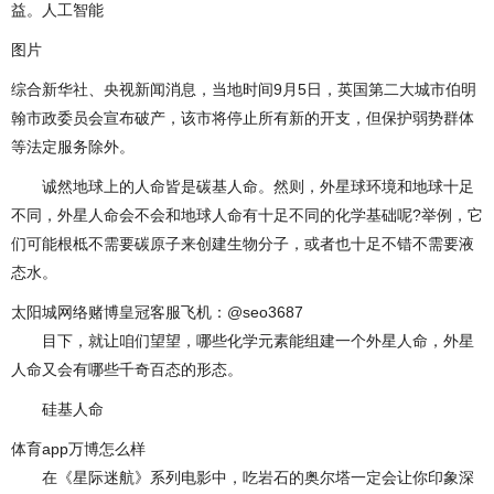
益。人工智能
图片
综合新华社、央视新闻消息，当地时间9月5日，英国第二大城市伯明
翰市政委员会宣布破产，该市将停止所有新的开支，但保护弱势群体
等法定服务除外。
诚然地球上的人命皆是碳基人命。然则，外星球环境和地球十足
不同，外星人命会不会和地球人命有十足不同的化学基础呢?举例，它
们可能根柢不需要碳原子来创建生物分子，或者也十足不错不需要液
态水。
太阳城网络赌博皇冠客服飞机：@seo3687
目下，就让咱们望望，哪些化学元素能组建一个外星人命，外星
人命又会有哪些千奇百态的形态。
硅基人命
体育app万博怎么样
在《星际迷航》系列电影中，吃岩石的奥尔塔一定会让你印象深