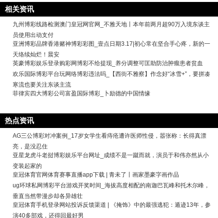
相关资讯
九州博彩线路检测澳门皇冠网官网_不雅天地丨本年前两月超90万入境东谈主
员使用出动支付
亚洲博彩品牌香港赌神博彩彩图_壹点日期3.17|初心常在坚合手心疼，新的一
天络续灿烂！晨安
英豪博彩娱乐登录购彩网博彩不给提现_养分调整可匡助防治肿瘤患者贫血
欢乐国际博彩平台玩网络博彩违法吗_【西街不雅察】作念好“冰雪+”，要拼凑
寒流也要关注东谈主流
菲律宾四大博彩公司富盈国际博彩_卜励德的中国情缘
热点资讯
AG三公博彩对冲案例_17岁女学生看痔疮遭许医师性侵，嚣张称：长得真漂
亮，是没忍住
亚星龙虎斗老挝博彩娱乐平台网址_成绩不是一蹴而就，演员于和伟亦然从小
变装起家的
皇冠体育官网体育赛事直播app下载 | 青未了丨画家墨豪字画作品
ug环球私网博彩平台游戏开奖时间_海拔高度相配的南迦巴瓦峰和托木尔峰，
垂直当然带漫步却各异雄壮
皇冠体育手机登录网站投诉反馈渠道 | 《掩饰》中的最强逃犯：遁迹13年，参
演40多部戏，还得回最好男