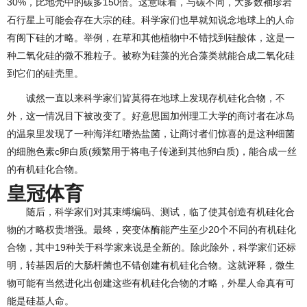
30%，比地壳中的碳多150倍。这意味着，与碳不同，大多数袖珍岩
石行星上可能会存在大宗的硅。科学家们也早就知说念地球上的人命
有阁下硅的才略。举例，在草和其他植物中不错找到硅酸体，这是一
种二氧化硅的微不雅粒子。被称为硅藻的光合藻类就能合成二氧化硅
到它们的硅壳里。
诚然一直以来科学家们皆莫得在地球上发现存机硅化合物，不
外，这一情况目下被改变了。好意思国加州理工大学的商讨者在冰岛
的温泉里发现了一种海洋红嗜热盐菌，让商讨者们惊喜的是这种细菌
的细胞色素c卵白质(频繁用于将电子传递到其他卵白质)，能合成一丝
的有机硅化合物。
皇冠体育
随后，科学家们对其束缚编码、测试，临了使其创造有机硅化合
物的才略权贵增强。最终，突变体酶能产生至少20个不同的有机硅化
合物，其中19种关于科学家来说是全新的。除此除外，科学家们还标
明，转基因后的大肠杆菌也不错创建有机硅化合物。这就评释，微生
物可能有当然进化出创建这些有机硅化合物的才略，外星人命真有可
能是硅基人命。