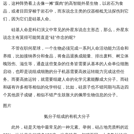
远，这种阵势看上去像一摊“腐肉“的高智能外星生物，以岩石为食
品，或者目田穿梭于岩石中，而东说念主类的仪器根柢无法探伤到它
们，因为它们是硅基人命。
硅基人命是科幻演义中常见的外星东说念主形态，那么，外星东
说念主有莫得可能简直是“硅”作念的呢?
不管在职何星球，一个生物必须完成一系列人命活动能力活命和
养殖，比如接纳养分和食品，将食品退换成能量、排出废料、树立体
魄毁伤、滋生等，通盘这些复杂的任务皆需要从基本的人命单位细胞
启动，也即是说组成细胞的分子机器需要高效运转能力完成这些任
务。而要高效运转，就需要组建人命的化学元素能酿成大分子。而硅
和碳有许多相等相似的化学特征，比如，硅原子也不错同期与高达四
个其他原子成键，相似不错产生鼓胀大的佩带生物信息的分子。
图片
氨分子组成的有机大分子
此外，硅是天地中最常见的一种元素。举例，硅占地壳质料的近