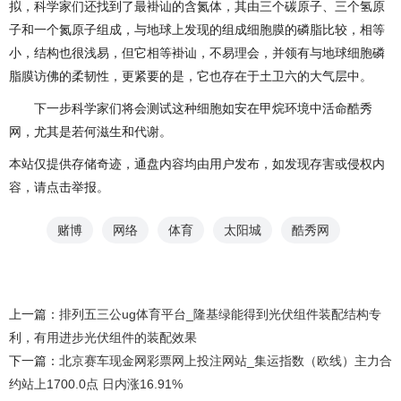
拟，科学家们还找到了最褂讪的含氮体，其由三个碳原子、三个氢原
子和一个氮原子组成，与地球上发现的组成细胞膜的磷脂比较，相等
小，结构也很浅易，但它相等褂讪，不易理会，并领有与地球细胞磷
脂膜访佛的柔韧性，更紧要的是，它也存在于土卫六的大气层中。
下一步科学家们将会测试这种细胞如安在甲烷环境中活命酷秀
网，尤其是若何滋生和代谢。
本站仅提供存储奇迹，通盘内容均由用户发布，如发现存害或侵权内
容，请点击举报。
赌博
网络
体育
太阳城
酷秀网
上一篇：
排列五三公ug体育平台_隆基绿能得到光伏组件装配结构专
利，有用进步光伏组件的装配效果
下一篇：
北京赛车现金网彩票网上投注网站_集运指数（欧线）主力合
约站上1700.0点 日内涨16.91%