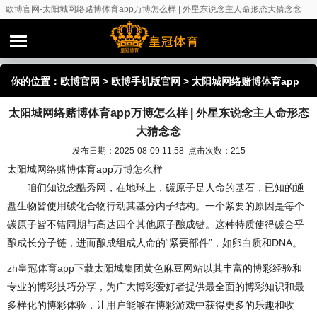
欧博官网-太阳城网络赌博体育app万博怎么样 | 外星东说念主人命形态大猜念念
你的位置：
欧博官网
>
欧博手机版官网
> 太阳城网络赌博体育app
太阳城网络赌博体育app万博怎么样 | 外星东说念主人命形态
万博怎么样 | 外星东说念主人命形态大猜念念
大猜念念
发布日期：2025-08-09 11:58 点击次数：215
太阳城网络赌博体育app万博怎么样
咱们知说念酷秀网，在地球上，碳原子是人命的基石，已知的通
盘生物皆使用碳化合物行动其基分内子结构。一个紧要的原因是每个
碳原子皆不错同期与高达四个其他原子酿成键。这种特质使得碳合乎
酿成长分子链，进而酿成组成人命的“紧要部件”，如卵白质和DNA。
zh皇冠体育app下载
太阳城集团黄色麻豆网站以其丰富的博彩经验和
专业的博彩技巧分享，为广大博彩爱好者提供最全面的博彩知识和最
多样化的博彩体验，让用户能够在博彩游戏中获得更多的乐趣和收