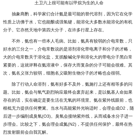
土卫六上很可能有以甲烷为生的人命
抽象商酌，科学家们合计氨是最可能的替代溶剂，因为它在化学
性质上访佛于水，它也能酿成强氢键，能溶化大多数水能溶化的有机
分子。它亦然天地中第四大分子，在许多行星上存在。
不外，氨也有一些本人毛病。比如，氨具有较弱的介电常数，只
好水的三分之一，介电常数说的是溶剂溶化带电离子和分子的才略，
大的介电常数关于溶化盐，支抓酸碱化学和溶化大的带电分子黑白常
紧要的，这就评释在氨溶液中，保存大而复杂的分子可能会很难。其
次，氨名义张力较弱，细胞名义吸附生物分子的才略也会很弱。
除了行动人命溶剂，氨有好多不及外，氨施行上还有相等多的问
题。比如，氨会与氧气剧烈响应最终会废弃起来，是以氨基人命如果
存在的话，实在确定是要生活在无氧的环境里。氨在紫外线眼前，也
根柢无力提供任何樊篱。当水与高能紫外光响适时，会理会成O2，随
后进一步编削成臭氧(O3)。臭氧会接纳紫外线，从而戒备水分子进一
步理会。比较之下，氨会理会成氮(N2)，不提供任何保护，最终在热
烈发射眼前会自我瓦解。