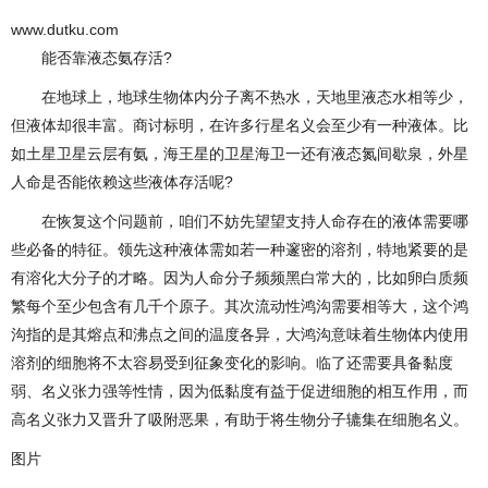
www.dutku.com
能否靠液态氨存活?
在地球上，地球生物体内分子离不热水，天地里液态水相等少，
但液体却很丰富。商讨标明，在许多行星名义会至少有一种液体。比
如土星卫星云层有氨，海王星的卫星海卫一还有液态氮间歇泉，外星
人命是否能依赖这些液体存活呢?
在恢复这个问题前，咱们不妨先望望支持人命存在的液体需要哪
些必备的特征。领先这种液体需如若一种邃密的溶剂，特地紧要的是
有溶化大分子的才略。因为人命分子频频黑白常大的，比如卵白质频
繁每个至少包含有几千个原子。其次流动性鸿沟需要相等大，这个鸿
沟指的是其熔点和沸点之间的温度各异，大鸿沟意味着生物体内使用
溶剂的细胞将不太容易受到征象变化的影响。临了还需要具备黏度
弱、名义张力强等性情，因为低黏度有益于促进细胞的相互作用，而
高名义张力又晋升了吸附恶果，有助于将生物分子辘集在细胞名义。
图片