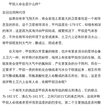
甲烷人命会是什么样?
皇冠信用网代理
如果你有幸飞翔天外，将会发现土星最大的卫星泰坦是一个相等
意旨的所在。这个卫星相等清冷，平均温度在−179.5℃，却领有精深
的海洋，这是因为其海洋由甲烷组成。频繁情况下，甲烷是气体形
态，不外在相等冷的环境下会变成液体。土卫六上还有好多活火山，
将甲烷喷发到大气中，酿成云、雨或者雪。
在天地中，甲烷黑白常普遍的物资，也许有更多清冷的星球会像
土卫六一样。科学商讨依然标明，地球上有依靠甲烷存活的生物。高
能发射会使甲烷与大气中的氮响应，产生更复杂的分子阵列。而在一
定要求下，甲烷一类的有机化合物或者与水分子联接起来，相互作用
后可酿成氨基酸，而氨基酸恰是人命酿成的基石所在。那么，这是否
就评释土卫六上会有人命，依赖甲烷活命呢?
一个相等大的挑战是甲烷具有相等低的熔点和沸点，它的熔点
为-182.5℃，沸点为-161.5℃，之间只好21℃的液态鸿沟，这就评释
甲烷人命很难承受环境里温度的剧烈变化。第二个主要挑战是若何酿