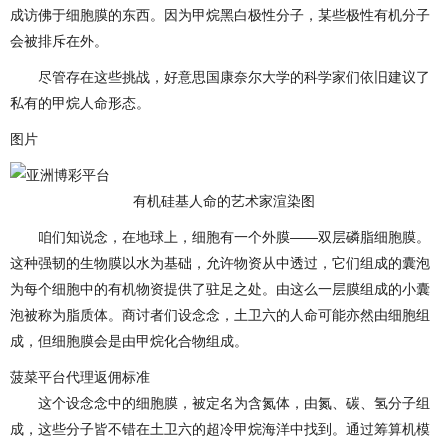
成访佛于细胞膜的东西。因为甲烷黑白极性分子，某些极性有机分子
会被排斥在外。
尽管存在这些挑战，好意思国康奈尔大学的科学家们依旧建议了
私有的甲烷人命形态。
图片
有机硅基人命的艺术家渲染图
咱们知说念，在地球上，细胞有一个外膜——双层磷脂细胞膜。
这种强韧的生物膜以水为基础，允许物资从中透过，它们组成的囊泡
为每个细胞中的有机物资提供了驻足之处。由这么一层膜组成的小囊
泡被称为脂质体。商讨者们设念念，土卫六的人命可能亦然由细胞组
成，但细胞膜会是由甲烷化合物组成。
菠菜平台代理返佣标准
这个设念念中的细胞膜，被定名为含氮体，由氮、碳、氢分子组
成，这些分子皆不错在土卫六的超冷甲烷海洋中找到。通过筹算机模