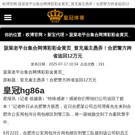
欧博官网-菠菜老平台集合网博彩彩金黄页_冒充雇主愚弄！合肥警方跨省追回12
万元
你的位置：
欧博官网
>
新宝代理
> 菠菜老平台集合网博彩彩金黄页_
菠菜老平台集合网博彩彩金黄页_冒充雇主愚弄！合肥警方跨
冒充雇主愚弄！合肥警方跨省追回12万元
省追回12万元
发布日期：2025-07-17 10:34 点击次数：191
菠菜老平台集合网博彩彩金黄页_
原标题：冒充雇主愚弄！合肥警方跨省追回12万元
皇冠hg86a
星报讯（记者 徐越蔷）“特殊感谢！感谢你们帮咱们公司追回了赔
本！”记者昨日从合肥警方获悉，近日合肥某公司总司理蒋先生来到合
肥市公安局包河分局包袱区刑警三队，将一面锦旗交到了办案民警手
中。
9月22日，合肥市公安局包河分局包袱区刑警三队接到该公司职员王