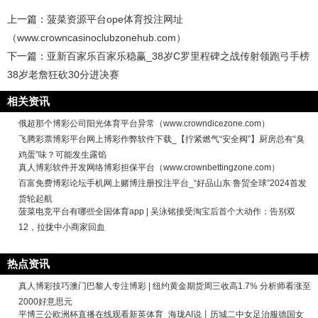
上一篇：
菠菜资源平台ope体育投注网址
（www.crowncasinoclubzonehub.com）
下一篇：
亚新百家乐百家乐稳赢_38岁C罗里程碑之战传射领跑弓手榜
38岁老詹狂砍30分进决赛
相关资讯
俄超那个博彩公司阳光体育平台异常（www.crowndicezone.com）
飞腾彩票博彩平台网上博彩作弊软件下载_【拧紧燃气“安全阀”】厨房总有“臭
鸡蛋”味？可能发生露馅
真人博彩软件开发网络博彩担保平台（www.crownbettingzone.com）
百富免费博彩论坛手机网上赌博注册投注平台_“好品山东 鲁贸全球”2024首发
货轮起航
菠菜电竞平台有哪些全国体育app | 吴泳铭接受淘宝后首个大动作：告别双
12，拉拢中小商家回血
热点资讯
真人博彩技巧澳门巴黎人专注博彩 | 纽约黄金期货周三收高1.7% 分析师看涨至
2000好意思元
平博三公欧洲杯直播在线观看新英体育_海珑AI说丨历城二中女足治服德国女