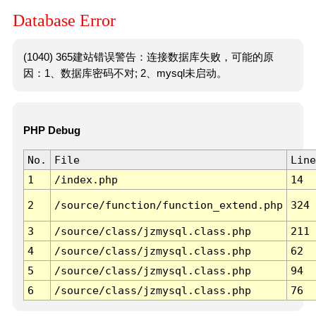
Database Error
(1040) 365建站错误警告：连接数据库失败，可能的原
因：1、数据库密码不对; 2、mysql未启动。
PHP Debug
No.
File
Line
1
/index.php
14
2
/source/function/function_extend.php
324
3
/source/class/jzmysql.class.php
211
4
/source/class/jzmysql.class.php
62
5
/source/class/jzmysql.class.php
94
6
/source/class/jzmysql.class.php
76