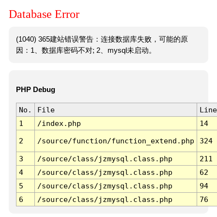
Database Error
(1040) 365建站错误警告：连接数据库失败，可能的原
因：1、数据库密码不对; 2、mysql未启动。
PHP Debug
No.
File
Line
1
/index.php
14
2
/source/function/function_extend.php
324
3
/source/class/jzmysql.class.php
211
4
/source/class/jzmysql.class.php
62
5
/source/class/jzmysql.class.php
94
6
/source/class/jzmysql.class.php
76