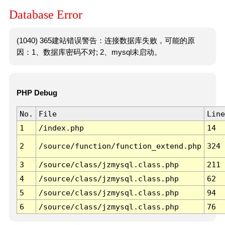
Database Error
(1040) 365建站错误警告：连接数据库失败，可能的原
因：1、数据库密码不对; 2、mysql未启动。
PHP Debug
No.
File
Line
1
/index.php
14
2
/source/function/function_extend.php
324
3
/source/class/jzmysql.class.php
211
4
/source/class/jzmysql.class.php
62
5
/source/class/jzmysql.class.php
94
6
/source/class/jzmysql.class.php
76