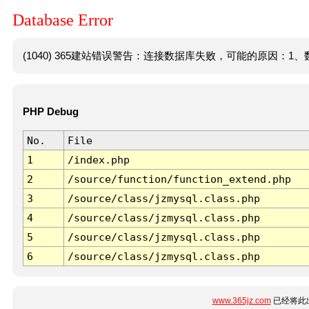
Database Error
(1040) 365建站错误警告：连接数据库失败，可能的原因：1、数
PHP Debug
No.
File
1
/index.php
2
/source/function/function_extend.php
3
/source/class/jzmysql.class.php
4
/source/class/jzmysql.class.php
5
/source/class/jzmysql.class.php
6
/source/class/jzmysql.class.php
www.365jz.com
已经将此