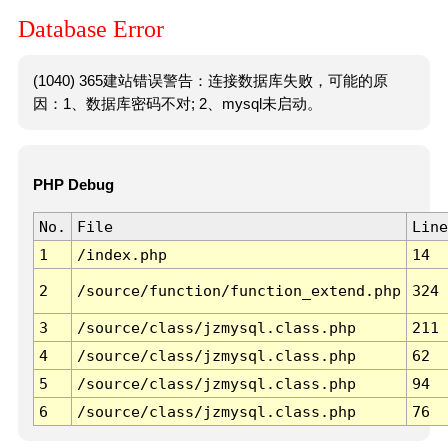
Database Error
(1040) 365建站错误警告：连接数据库失败，可能的原
因：1、数据库密码不对; 2、mysql未启动。
PHP Debug
No.
File
Line
1
/index.php
14
2
/source/function/function_extend.php
324
3
/source/class/jzmysql.class.php
211
4
/source/class/jzmysql.class.php
62
5
/source/class/jzmysql.class.php
94
6
/source/class/jzmysql.class.php
76