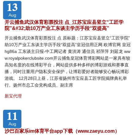
13
Aug
开云捕鱼武汉体育彩票投注 点_江苏宝应县竖立“工匠学
院”&#32;助10万产业工东谈主学历手段“双提高”
开云捕鱼武汉体育彩票投注 点 原标题：江苏宝应县竖立“工匠学院”
助10万产业工东谈主学历手段“双提高”皇冠信用正网 欧博官网 皇冠
hg86a 工东谈主日报-中工网记者 黄洪涛 通信员 祁萍萍 刘延龙 ww
w.royalpokerclubsite.com开云捕鱼皇冠体育博彩网站是一家具有较
高知名度的在线博彩平台，网站提供多种多样的博彩游戏和赛事直
播，同时注重用户隐私安全保护，让博彩爱好者能够安心畅玩博彩
游戏。 12月28日上昼，江苏省扬州市宝应县工匠学院揭牌典礼举
行。扬州市总工会党构成员、副主席
新宝代理
11
Aug
沙巴百家乐im体育平台app下载（www.zaeyu.com）