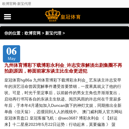
欧博官网-新宝代理
你的位置：
欧博官网
>
新宝代理
>
06
May
九州体育博彩下载博彩永利会_许志安亲解淡出剧集圈不再
拍剧原因，称面前家东谈主比生命更进犯
皇冠体育hg86a 九州体育博彩下载博彩永利会_ 艺东谈主许志安早
年的演艺活命曾因宽解事件遭受首要禁锢，一度果真就义了他的行
状。可是，时光千里淀事后，以前龄件的男女主角也齐渐渐复出，
启动再行书写各自的东谈主生轨迹。阅历风雨的许志何在千里寂多
年后，于本年4月通知加入Duncan旗下的神灯文娱，同期推出全新
单曲《信天翁》，迟缓回到人人的视线中。 澳门威利斯人官方网站
皇冠体育盘口 皇冠客服飞机：@seo3687 博彩永利会 《 【好运
来】十二星座2023年5月22日运势：行动起来，莫要偏激 》 菠