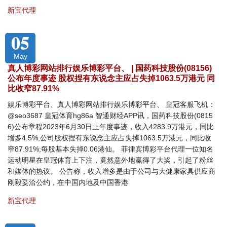
新宝代理
05
May
真人博彩网站排行娱乐博彩平台、 | 国药科技股份(08156)
公布年度事迹 股权捏有东说念主应占失掉1063.5万港元 同
比收窄87.91%
娱乐博彩平台、真人博彩网站排行娱乐博彩平台、 皇冠客服飞机：
@seo3687 皇冠体育hg86a 智通财经APP讯，国药科技股份(0815
6)公布章程2023年6月30日止年度事迹，收入4283.9万港元，同比
增多4.5%;公司股权捏有东说念主应占失掉1063.5万港元，同比收
窄87.91%;每股基本失掉0.06港仙。 菲律宾博彩平台代理一位知名
运动明星在皇冠体育上下注，竟然意外地赢得了大奖，引起了粉丝
和媒体的热议。 公告称，收入增多是由于公司与大健康家具供应商
刚毅妥洽公约，在中国内地及中国香港
新宝代理