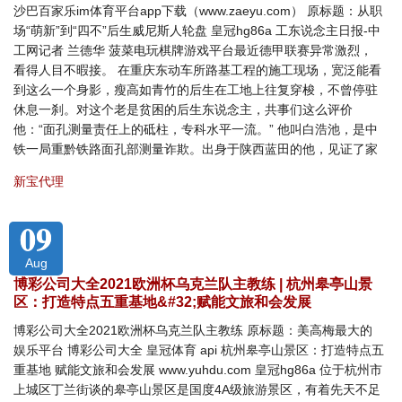
沙巴百家乐im体育平台app下载（www.zaeyu.com） 原标题：从职
场“萌新”到“四不”后生威尼斯人轮盘 皇冠hg86a 工东说念主日报-中
工网记者 兰德华 菠菜电玩棋牌游戏平台最近德甲联赛异常激烈，
看得人目不暇接。 在重庆东动车所路基工程的施工现场，宽泛能看
到这么一个身影，瘦高如青竹的后生在工地上往复穿梭，不曾停驻
休息一刹。对这个老是贫困的后生东说念主，共事们这么评价
他：“面孔测量责任上的砥柱，专科水平一流。” 他叫白浩池，是中
铁一局重黔铁路面孔部测量诈欺。出身于陕西蓝田的他，见证了家
新宝代理
09
Aug
博彩公司大全2021欧洲杯乌克兰队主教练 | 杭州皋亭山景
区：打造特点五重基地&#32;赋能文旅和会发展
博彩公司大全2021欧洲杯乌克兰队主教练 原标题：美高梅最大的
娱乐平台 博彩公司大全 皇冠体育 api 杭州皋亭山景区：打造特点五
重基地 赋能文旅和会发展 www.yuhdu.com 皇冠hg86a 位于杭州市
上城区丁兰街谈的皋亭山景区是国度4A级旅游景区，有着先天不足