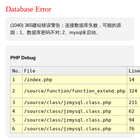
Database Error
(1040) 365建站错误警告：连接数据库失败，可能的原
因：1、数据库密码不对; 2、mysql未启动。
PHP Debug
No.
File
Line
1
/index.php
14
2
/source/function/function_extend.php
324
3
/source/class/jzmysql.class.php
211
4
/source/class/jzmysql.class.php
62
5
/source/class/jzmysql.class.php
94
6
/source/class/jzmysql.class.php
76