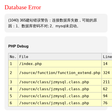
Database Error
(1040) 365建站错误警告：连接数据库失败，可能的原
因：1、数据库密码不对; 2、mysql未启动。
PHP Debug
No.
File
Line
1
/index.php
14
2
/source/function/function_extend.php
324
3
/source/class/jzmysql.class.php
211
4
/source/class/jzmysql.class.php
62
5
/source/class/jzmysql.class.php
94
6
/source/class/jzmysql.class.php
76