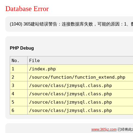
Database Error
(1040) 365建站错误警告：连接数据库失败，可能的原因：1、数
PHP Debug
No.
File
1
/index.php
2
/source/function/function_extend.php
3
/source/class/jzmysql.class.php
4
/source/class/jzmysql.class.php
5
/source/class/jzmysql.class.php
6
/source/class/jzmysql.class.php
www.365jz.com
已经将此